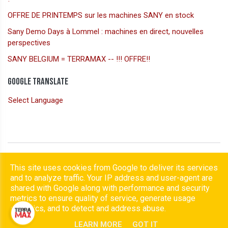
OFFRE DE PRINTEMPS sur les machines SANY en stock
Sany Demo Days à Lommel : machines en direct, nouvelles
perspectives
SANY BELGIUM = TERRAMAX -- !!! OFFRE!!
Google Translate
Select Language
Copyright © 2026 Terramax. Tous droits réservés.
This site uses cookies from Google to deliver its services
|
Confidentialité et cookies
|
UP-TO-DATE WebDesign
and to analyze traffic. Your IP address and user-agent are
shared with Google along with performance and security
metrics to ensure quality of service, generate usage
statistics, and to detect and address abuse.
LEARN MORE
GOT IT