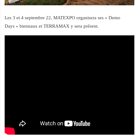
Les 3 et 4 septembre 22, MATEXPO organisera ses « Demo 
Days » biennaux et TERRAMAX y sera présent.