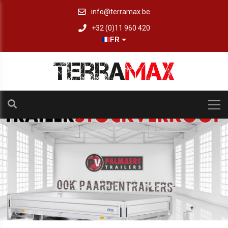
info@terramax.be
+32 (0)11 960 420
FR